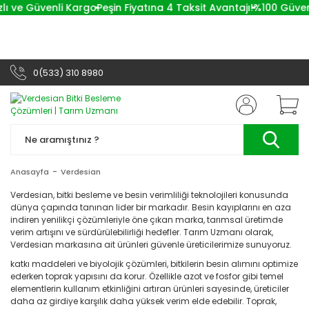
lı ve Güvenli Kargo
Peşin Fiyatına 4 Taksit Avantajı!
%100 Güvenli
0(533) 310 8980
Anasayfa
Verdesian
Verdesian, bitki besleme ve besin verimliliği teknolojileri konusunda
dünya çapında tanınan lider bir markadır. Besin kayıplarını en aza
indiren yenilikçi çözümleriyle öne çıkan marka, tarımsal üretimde
verim artışını ve sürdürülebilirliği hedefler. Tarım Uzmanı olarak,
Verdesian markasına ait ürünleri güvenle üreticilerimize sunuyoruz.
katkı maddeleri ve biyolojik çözümleri, bitkilerin besin alımını optimize
ederken toprak yapısını da korur. Özellikle azot ve fosfor gibi temel
elementlerin kullanım etkinliğini artıran ürünleri sayesinde, üreticiler
daha az girdiye karşılık daha yüksek verim elde edebilir. Toprak,