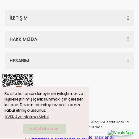
İLETİŞİM
HAKKIMIZDA
HESABIM
Bu site, kullanıcı deneyimini iyileştirmek ve
kişiselleştirilmiş içerik sunmak için çerezleri
kullanır. Devam ederek çerez politikamızı
kabul etmiş olursunuz.
KVKK Aydınlatma Metni
© Tüm Hakları Saklıdır. Kredi kartı bilgileriniz 256bit SSL sertifikası ile
korunmaktadır. Design By Tarimuzmani
Kabul Ediyorum
ile
ideasoft
e-