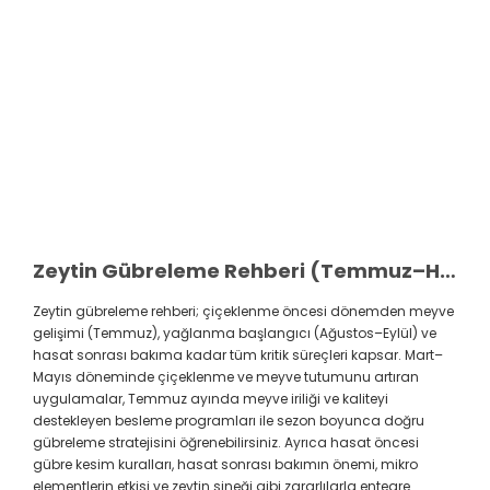
Zeytin Gübreleme Rehberi (Temmuz–Hasat Sonrası)
Zeytin gübreleme rehberi; çiçeklenme öncesi dönemden meyve
gelişimi (Temmuz), yağlanma başlangıcı (Ağustos–Eylül) ve
hasat sonrası bakıma kadar tüm kritik süreçleri kapsar. Mart–
Mayıs döneminde çiçeklenme ve meyve tutumunu artıran
uygulamalar, Temmuz ayında meyve iriliği ve kaliteyi
destekleyen besleme programları ile sezon boyunca doğru
gübreleme stratejisini öğrenebilirsiniz. Ayrıca hasat öncesi
gübre kesim kuralları, hasat sonrası bakımın önemi, mikro
elementlerin etkisi ve zeytin sineği gibi zararlılarla entegre