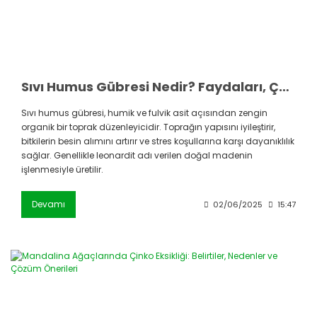
Sıvı Humus Gübresi Nedir? Faydaları, Çeşitleri, Üretimi ve Güvenli Kullanımı
Sıvı humus gübresi, humik ve fulvik asit açısından zengin
organik bir toprak düzenleyicidir. Toprağın yapısını iyileştirir,
bitkilerin besin alımını artırır ve stres koşullarına karşı dayanıklılık
sağlar. Genellikle leonardit adı verilen doğal madenin
işlenmesiyle üretilir.
Devamı
02/06/2025
15:47