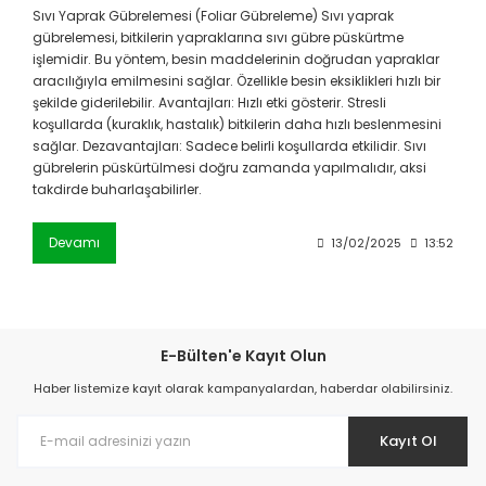
Sıvı Yaprak Gübrelemesi (Foliar Gübreleme) Sıvı yaprak
gübrelemesi, bitkilerin yapraklarına sıvı gübre püskürtme
işlemidir. Bu yöntem, besin maddelerinin doğrudan yapraklar
aracılığıyla emilmesini sağlar. Özellikle besin eksiklikleri hızlı bir
şekilde giderilebilir. Avantajları: Hızlı etki gösterir. Stresli
koşullarda (kuraklık, hastalık) bitkilerin daha hızlı beslenmesini
sağlar. Dezavantajları: Sadece belirli koşullarda etkilidir. Sıvı
gübrelerin püskürtülmesi doğru zamanda yapılmalıdır, aksi
takdirde buharlaşabilirler.
Devamı
13/02/2025
13:52
E-Bülten'e Kayıt Olun
Haber listemize kayıt olarak kampanyalardan, haberdar olabilirsiniz.
Kayıt Ol