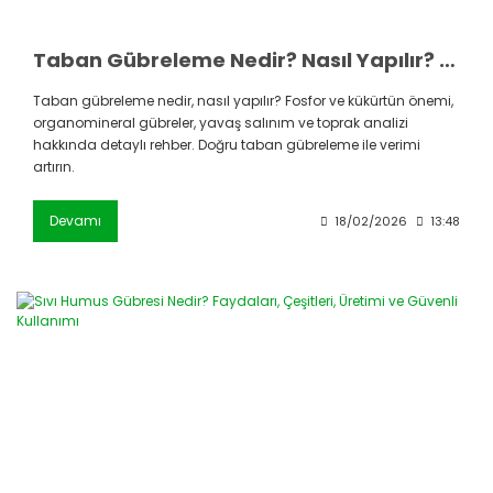
Taban Gübreleme Nedir? Nasıl Yapılır? Fosfor, Kükürt ve Organomineral Gübrelerin Önemi
Taban gübreleme nedir, nasıl yapılır? Fosfor ve kükürtün önemi,
organomineral gübreler, yavaş salınım ve toprak analizi
hakkında detaylı rehber. Doğru taban gübreleme ile verimi
artırın.
Devamı
18/02/2026
13:48