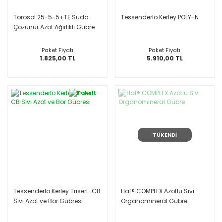
Torosol 25-5-5+TE Suda
Tessenderlo Kerley POLY-N
Çözünür Azot Ağırlıklı Gübre
25 KG
Paket Fiyatı
Paket Fiyatı
1.825,00 TL
5.910,00 TL
TÜKENDİ
Tessenderlo Kerley Trisert-CB
Haf® COMPLEX Azotlu Sıvı
Sıvı Azot ve Bor Gübresi
Organomineral Gübre