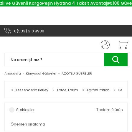
zlı ve Güvenli Kargo
Peşin Fiyatına 4 Taksit Avantajı!
%100 Güvenl
0(533) 310 8980
Anasayfa
Kimyasal Gübreler
AZOTLU GÜBRELER
Tessenderlo Kerley
Toros Tarım
Agronutrition
De San
Stoktakiler
Toplam 9 ürün