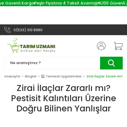
e Güvenli Kargo
Peşin Fiyatına 4 Taksit Avantajı!
%100 Güvenli Alı
0(533) 310 8980
Anasayfa
Bloglar
2️⃣ Tarımsal Uygulamalar
Zirai İlaçlar Zararlı mı? P
Zirai İlaçlar Zararlı mı?
Pestisit Kalıntıları Üzerine
Doğru Bilinen Yanlışlar