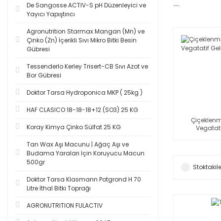
De Sangosse ACTIV-S pH Düzenleyici ve
```
Yayıcı Yapıştırıcı
Agronutrition Starmax Mangan (Mn) ve
Çinko (Zn) İçerikli Sıvı Mikro Bitki Besin
Gübresi
Tessenderlo Kerley Trisert-CB Sıvı Azot ve
Bor Gübresi
Doktor Tarsa Hydroponica MKP ( 25kg )
HAF CLASICO 18-18-18+12 (SO3) 25 KG
Çiçeklenm
Koray Kimya Çinko Sülfat 25 KG
Vegatati
Tan Wax Aşı Macunu | Ağaç Aşı ve
Budama Yaraları İçin Koruyucu Macun
500gr
Stoktakile
Doktor Tarsa Klasmann Potgrond H 70
Litre İthal Bitki Toprağı
AGRONUTRITION FULACTIV