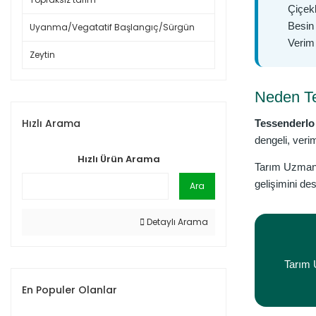
Çiçek
Besin 
Uyanma/Vegatatif Başlangıç/Sürgün
Verim 
Zeytin
Neden Te
Hızlı Arama
Tessenderlo
dengeli, veri
Hızlı Ürün Arama
Tarım Uzmanı 
gelişimini des
Ara
Detaylı Arama
Tarım 
En Populer Olanlar