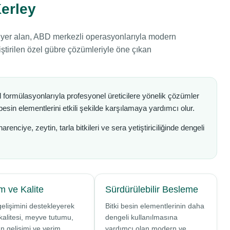
Kerley
 yer alan, ABD merkezli operasyonlarıyla modern
liştirilen özel gübre çözümleriyle öne çıkan
l formülasyonlarıyla profesyonel üreticilere yönelik çözümler
besin elementlerini etkili şekilde karşılamaya yardımcı olur.
enciye, zeytin, tarla bitkileri ve sera yetiştiriciliğinde dengeli
m ve Kalite
Sürdürülebilir Besleme
 gelişimini destekleyerek
Bitki besin elementlerinin daha
kalitesi, meyve tutumu,
dengeli kullanılmasına
n gelişimi ve verim
yardımcı olan modern ve