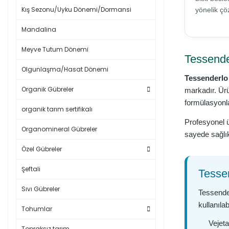
Kış Sezonu/Uyku Dönemi/Dormansi
yönelik çö
Mandalina
Meyve Tutum Dönemi
Tessende
Olgunlaşma/Hasat Dönemi
Tessenderlo
Organik Gübreler
markadır. Ürü
formülasyonl
organik tarım sertifikalı
Profesyonel ü
Organomineral Gübreler
sayede sağlık
Özel Gübreler
Şeftali
Tessen
Sıvı Gübreler
Tessender
kullanıla
Tohumlar
Vejeta
Topraksız tarım