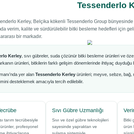
Tessenderlo 
enderlo Kerley, Belçika kökenli Tessenderlo Group bünyesinde
mda verim, kalite ve sürdürülebilir bitki besleme hedefleri için ge
lararası bir markadır.
rlo Kerley
, sıvı gübreler, suda çözünür bitki besleme ürünleri ve öze
rkanın ürünleri, bitkilerin farklı gelişim dönemlerinde ihtiyaç duyduğu 
manı’nda yer alan
Tessenderlo Kerley
ürünleri; meyve, sebze, bağ, nar
şimini desteklemek amacıyla tercih edilebilir.
Tecrübe
Sıvı Gübre Uzmanlığı
Veri
sı tarım tecrübesiyle
Sıvı ve özel gübre teknolojileri
Bitki
n ürünler, profesyonel
sayesinde yapraktan ve
ürün 
eme ihtiyaçlarına
sulama sistemiyle
sürgü