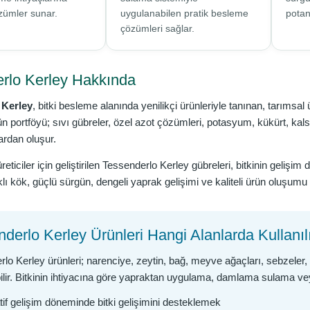
zümler sunar.
uygulanabilen pratik besleme
potan
çözümleri sağlar.
rlo Kerley Hakkında
 Kerley
, bitki besleme alanında yenilikçi ürünleriyle tanınan, tarımsa
n portföyü; sıvı gübreler, özel azot çözümleri, potasyum, kükürt, kalsi
ardan oluşur.
reticiler için geliştirilen Tessenderlo Kerley gübreleri, bitkinin geli
lı kök, güçlü sürgün, dengeli yaprak gelişimi ve kaliteli ürün oluşumu 
derlo Kerley Ürünleri Hangi Alanlarda Kullanıl
lo Kerley ürünleri; narenciye, zeytin, bağ, meyve ağaçları, sebzeler, tarla
bilir. Bitkinin ihtiyacına göre yapraktan uygulama, damlama sulama vey
tif gelişim döneminde bitki gelişimini desteklemek