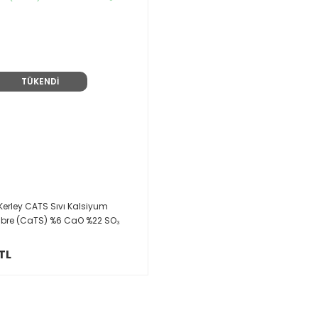
TÜKENDİ
Kerley CATS Sıvı Kalsiyum
übre (CaTS) %6 CaO %22 SO₃
TL