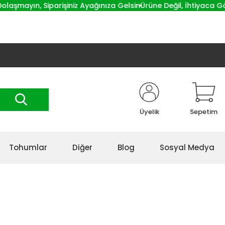
aşmayın, Siparişiniz Ayağınıza Gelsin
Ürüne Değil, İhtiyaca Göre
Üyelik
Sepetim
Tohumlar
Diğer
Blog
Sosyal Medya