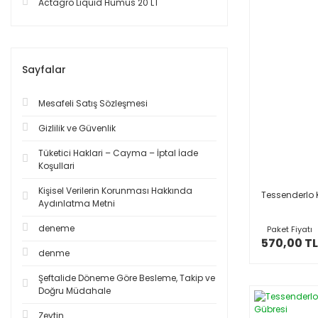
Actagro Liquid Humus 20 LT
Sayfalar
Mesafeli Satış Sözleşmesi
Gizlilik ve Güvenlik
Tüketici Haklari – Cayma – İptal İade
Koşullari
Kişisel Verilerin Korunması Hakkında
Tessenderlo 
Aydınlatma Metni
deneme
Paket Fiyatı
570,00 TL
denme
Şeftalide Döneme Göre Besleme, Takip ve
Doğru Müdahale
Zeytin