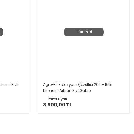
TÜKENDİ
ium | Hızlı
Agro-Fit Potasyum Çözeltisi 20 L – Bitki
Direncini Artıran Sıvı Gübre
Paket Fiyatı
8.500,00 TL