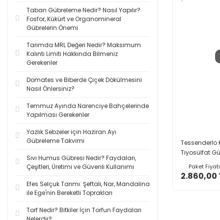
Taban Gübreleme Nedir? Nasıl Yapılır?
Fosfor, Kükürt ve Organomineral
Gübrelerin Önemi
Tarımda MRL Değeri Nedir? Maksimum
Kalıntı Limiti Hakkında Bilmeniz
Gerekenler
Domates ve Biberde Çiçek Dökülmesini
Nasıl Önlersiniz?
Temmuz Ayında Narenciye Bahçelerinde
Yapılması Gerekenler
Yazlık Sebzeler için Haziran Ayı
Gübreleme Takvimi
Tessenderlo 
Tiyosülfat G
Sıvı Humus Gübresi Nedir? Faydaları,
Çeşitleri, Üretimi ve Güvenli Kullanımı
Paket Fiyatı
2.860,00 
Efes Selçuk Tarımı: Şeftali, Nar, Mandalina
ile Ege'nin Bereketli Toprakları
Torf Nedir? Bitkiler İçin Torfun Faydaları
Nelerdir?