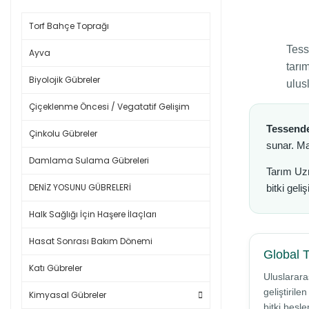
Torf Bahçe Toprağı
Tess
Ayva
tarı
Biyolojik Gübreler
ulus
Çiçeklenme Öncesi / Vegatatif Gelişim
Tessende
Çinkolu Gübreler
sunar. Ma
Damlama Sulama Gübreleri
Tarım Uz
DENİZ YOSUNU GÜBRELERİ
bitki geli
Halk Sağlığı İçin Haşere İlaçları
Hasat Sonrası Bakım Dönemi
Global 
Katı Gübreler
Uluslarara
geliştirile
Kimyasal Gübreler
bitki besl