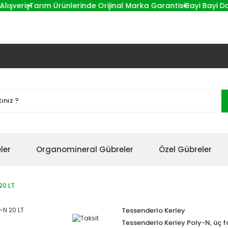
veriş
Tarım Ürünlerinde Orijinal Marka Garantisi
Bayi Bayi Dolaşm
ler
Organomineral Gübreler
Özel Gübreler
20 LT
Tessenderlo Kerley
Tessenderlo Kerley Poly-N, üç fa