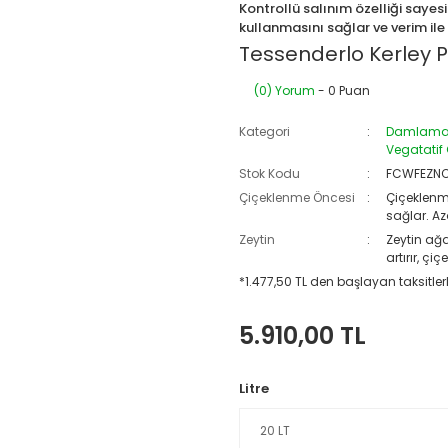
Kontrollü salınım özelliği sayesi
kullanmasını sağlar ve verim ile k
Tessenderlo Kerley 
(0) Yorum
- 0 Puan
Kategori
Damlama 
Vegatatif
Stok Kodu
FCWFEZN
Çiçeklenme Öncesi
Çiçeklenm
sağlar. Az
Zeytin
Zeytin ağa
artırır, ç
*1.477,50 TL den başlayan taksitlerl
5.910,00 TL
Litre