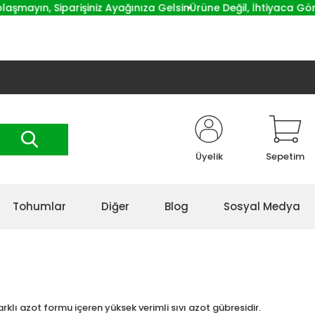
ayın, Siparişiniz Ayağınıza Gelsin
Ürüne Değil, İhtiyaca Göre Ö
Üyelik
Sepetim
Tohumlar
Diğer
Blog
Sosyal Medya
rklı azot formu içeren yüksek verimli sıvı azot gübresidir.