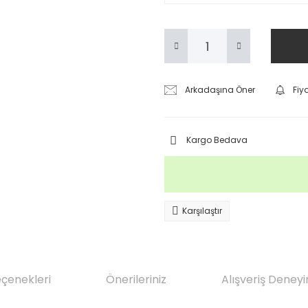
Arkadaşına Öner
Fiy
Kargo Bedava
Karşılaştır
eçenekleri
Önerileriniz
Alışveriş Deneyi