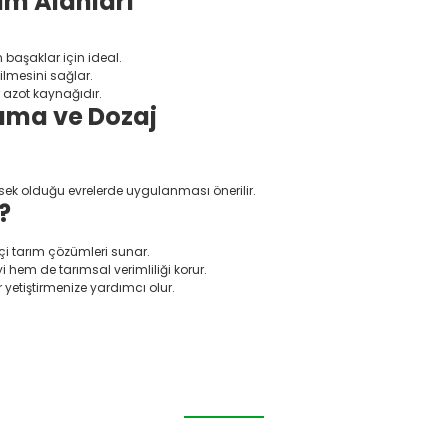
ım Alanları
aşaklar için ideal.
ilmesini sağlar.
r azot kaynağıdır.
ama ve Dozaj
sek olduğu evrelerde uygulanması önerilir.
?
ikçi tarım çözümleri sunar.
 hem de tarımsal verimliliği korur.
r yetiştirmenize yardımcı olur.
da yetersiz gördüğünüz noktaları öneri formunu kullanarak tarafımıza il