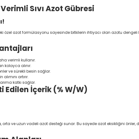
Verimli Sıvı Azot Gübresi
ı!
ndeki özel azot formülasyonu sayesinde bitkilerin ihtiyacı olan azotu dengel
antajları
ha verimli kullanır.
n kolayca alınır.
ler ve sürekli besin sağlar.
 alımını artırır.
tarıma katkı sağlar.
i Edilen İçerik (% W/W)
 kısa, orta ve uzun vadeli azot desteği sunar. Bu sayede azot eksikliğini ö