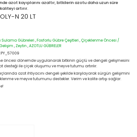
nde azot kayıplarını azaltır, bitkilerin azotu daha uzun süre
aliteyi artırır.
POLY-N 20 LT
Sulama Gübreleri
,
Fosforlu Gübre Çeşitleri
,
Çiçeklenme Öncesi /
 Gelişim
,
Zeytin
,
AZOTLU GÜBRELER
CPY_57009
e öncesi dönemde uygulanarak bitkinin güçlü ve dengeli gelişmesini
ot desteği ile çiçek oluşumu ve meyve tutumu artırılır.
çlarında azot ihtiyacını dengeli şekilde karşılayarak sürgün gelişimini
içeklenme ve meyve tutumunu destekler. Verim ve kalite artışı sağlar.
e!