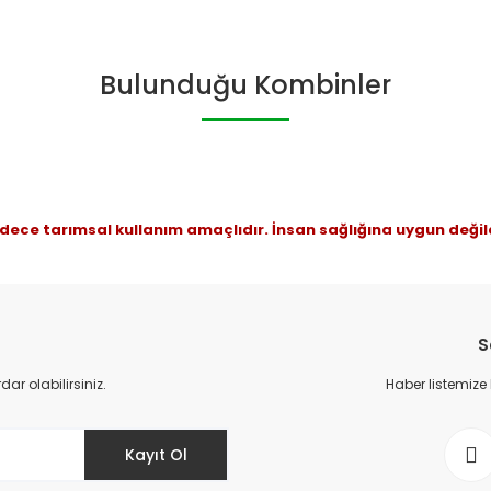
Bu ürüne ilk yorumu siz yapın!
Sitemize ilk yorumu siz yapın!
Deneyimini Paylaş
Yorum Yaz
Bulunduğu Kombinler
dece tarımsal kullanım amaçlıdır. İnsan sağlığına uygun değild
TÜKENDİ
Gönder
S
r olabilirsiniz.
Haber listemize
ÜKENDİ
Kayıt Ol