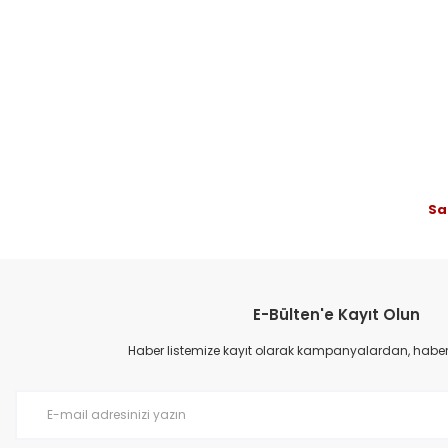
Ürün resmi kalitesiz, bozuk veya görüntülenemiyor.
Ürün açıklamasında eksik bilgiler bulunuyor.
Ürün bilgilerinde hatalar bulunuyor.
Ürün fiyatı diğer sitelerden daha pahalı.
Bu ürüne benzer farklı alternatifler olmalı.
Sa
E-Bülten'e Kayıt Olun
Haber listemize kayıt olarak kampanyalardan, haberda
Tessenderlo Kerley POLY-N
T
Paket Fiyatı
5.910,00 TL