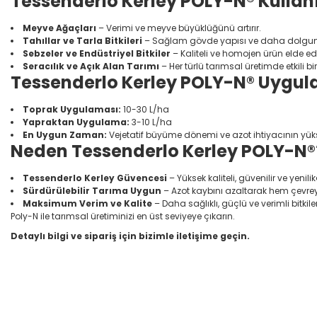
Tessenderlo Kerley POLY-N® Kullan
Meyve Ağaçları
– Verimi ve meyve büyüklüğünü artırır.
Tahıllar ve Tarla Bitkileri
– Sağlam gövde yapısı ve daha dolgun b
Sebzeler ve Endüstriyel Bitkiler
– Kaliteli ve homojen ürün elde ed
Seracılık ve Açık Alan Tarımı
– Her türlü tarımsal üretimde etkili bi
Tessenderlo Kerley POLY-N® Uygul
Toprak Uygulaması:
10-30 L/ha
Yapraktan Uygulama:
3-10 L/ha
En Uygun Zaman:
Vejetatif büyüme dönemi ve azot ihtiyacının yük
Neden Tessenderlo Kerley POLY-N®
Tessenderlo Kerley Güvencesi
– Yüksek kaliteli, güvenilir ve yenil
Sürdürülebilir Tarıma Uygun
– Azot kaybını azaltarak hem çevreyi
Maksimum Verim ve Kalite
– Daha sağlıklı, güçlü ve verimli bitkile
Poly-N ile tarımsal üretiminizi en üst seviyeye çıkarın.
Detaylı bilgi ve sipariş için bizimle iletişime geçin.
Bu ürünün fiyat bilgisi, resim, ürün açıklamalarında ve diğer konular
Görüş ve önerileriniz için teşekkür ederiz.