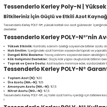
Tessenderlo Kerley Poly-N | Yüksek 
Bitkileriniz İçin Güçlü ve Etkili Azot Kaynağ
Tessenderlo Kerley POLY-N®, yüksek kaliteli sıvı azot gübresidir. İçeriği
destekler.
Tessenderlo Kerley POLY-N®’nin Av
Yüksek Etkinlik:
Kontrollü salınım özelliği sayesinde bitkiler azotu da
Hızlı Emilim:
İçeriğindeki azot formları sayesinde toprak ve yaprakta
Dengeli Bitki Besleme:
Yavaş salınımı sayesinde besin eksikliğini ön
Kök Gelişimini Destekler:
Güçlü kök yapısı oluşturarak bitkinin besin
Toprak ve Çevre Dostu:
Azot kaybını minimize eder, sürdürülebilir 
Tessenderlo Kerley POLY-N® Garant
Toplam Azot (N):
%30
Üre Azotu (NH₂-N):
%15
Amonyum Azotu (NH₄-N):
%7,5
Nitrat Azotu (NO₃-N):
%7,5
Tessenderlo Kerley POLY-N®, üç farklı azot formu içerdiği için bitkilere
r.