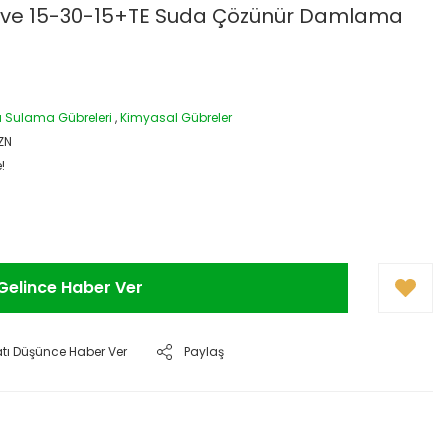
tive 15-30-15+TE Suda Çözünür Damlama
Sulama Gübreleri
,
Kimyasal Gübreler
ZN
!
Gelince Haber Ver
atı Düşünce Haber Ver
Paylaş