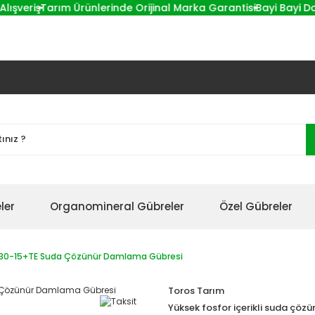
eriş
Tarım Ürünlerinde Orijinal Marka Garantisi
Bayi Bayi Dolaşm
ler
Organomineral Gübreler
Özel Gübreler
5-30-15+TE Suda Çözünür Damlama Gübresi
Toros Tarım
Yüksek fosfor içerikli suda çözü