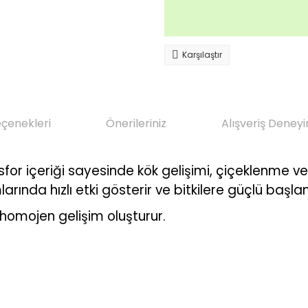
Karşılaştır
eçenekleri
Önerileriniz
Alışveriş Deneyi
or içeriği sayesinde kök gelişimi, çiçeklenme ve e
ında hızlı etki gösterir ve bitkilere güçlü başla
e homojen gelişim oluşturur.