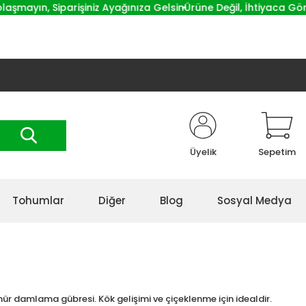
ayın, Siparişiniz Ayağınıza Gelsin
Ürüne Değil, İhtiyaca Göre Ö
Üyelik
Sepetim
Tohumlar
Diğer
Blog
Sosyal Medya
nür damlama gübresi. Kök gelişimi ve çiçeklenme için idealdir.