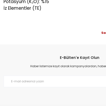
Potasyum (K₂O): %15
İz Elementler (TE)
Bu ürünün fiyat bilgisi, resim, ürün açıklamalarında ve diğer konular
Sa
Görüş ve önerileriniz için teşekkür ederiz.
Ürün resmi kalitesiz, bozuk veya görüntülenemiyor.
Ürün açıklamasında eksik bilgiler bulunuyor.
E-Bülten'e Kayıt Olun
Ürün bilgilerinde hatalar bulunuyor.
Haber listemize kayıt olarak kampanyalardan, haberda
Ürün fiyatı diğer sitelerden daha pahalı.
Bu ürüne benzer farklı alternatifler olmalı.