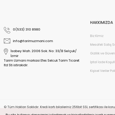
HAKKIMIZDA
0(533) 310 8980
Biz Kimiz
info@tarimuzmani.com
Mesafeli Satış 
İsabey Mah. 2006 Sok. No: 33/B Selçuk/
Gizlilik ve Güven
İzmir
Tarim Uzmani markasi Efes Selcuk Tarim Ticaret
İptal İade Koşull
ltd Sti istirakidir.
Kişisel Veriler Pol
© Tüm Hakları Saklıdır. Kredi kartı bilgileriniz 256bit SSL sertifikası il