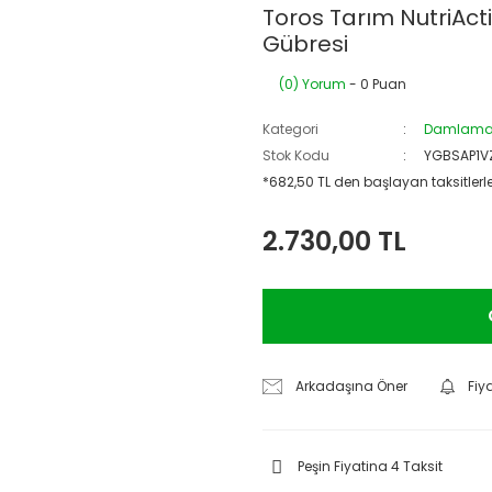
Toros Tarım NutriAc
Gübresi
(0) Yorum
- 0 Puan
Kategori
Damlama 
Stok Kodu
YGBSAP1V
*682,50 TL den başlayan taksitlerle
2.730,00 TL
Arkadaşına Öner
Fiy
Peşin Fiyatina 4 Taksit