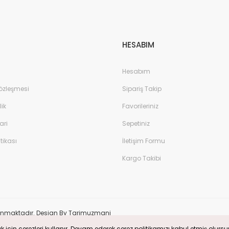
HESABIM
Hesabım
Sözleşmesi
Sipariş Takip
lik
Favorileriniz
ari
Sepetiniz
itikası
İletişim Formu
Kargo Takibi
e korunmaktadır. Design By Tarimuzmani