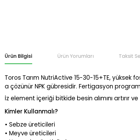
Ürün Bilgisi
Ürün Yorumları
Taksit S
Toros Tarım NutriActive 15-30-15+TE, yüksek fosf
a çözünür NPK gübresidir. Fertigasyon programlar
İz element içeriği bitkide besin alımını artırır v
Kimler Kullanmalı?
• Sebze üreticileri
• Meyve üreticileri