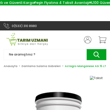
lı ve Güvenli Kargo
Peşin Fiyatına 4 Taksit Avantajı!
%100 Güvenli
0(533) 310 8980
Anasayfa
Damlama Sulama Gübreleri
Actagro Manganese AG 15 LT