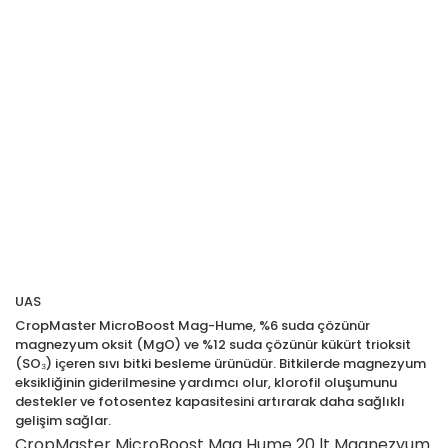
UAS
CropMaster MicroBoost Mag-Hume, %6 suda çözünür
magnezyum oksit (MgO) ve %12 suda çözünür kükürt trioksit
(SO₃) içeren sıvı bitki besleme ürünüdür. Bitkilerde magnezyum
eksikliğinin giderilmesine yardımcı olur, klorofil oluşumunu
destekler ve fotosentez kapasitesini artırarak daha sağlıklı
gelişim sağlar.
CropMaster MicroBoost Mag Hume 20 lt Magnezyum