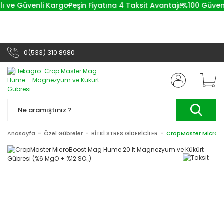
lı ve Güvenli Kargo
Peşin Fiyatına 4 Taksit Avantajı!
%100 Güvenli
0(533) 310 8980
Anasayfa
Özel Gübreler
BİTKİ STRES GİDERİCİLER
CropMaster MicroBo