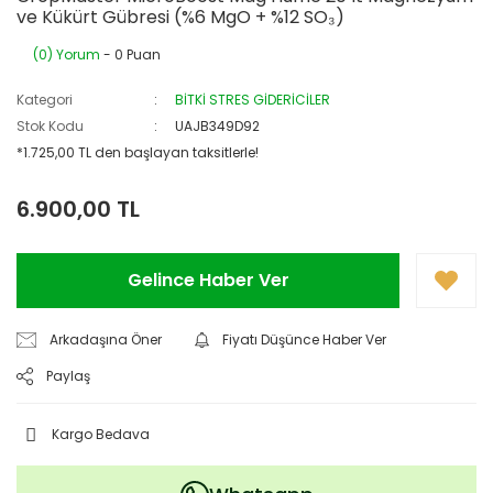
ve Kükürt Gübresi (%6 MgO + %12 SO₃)
(0) Yorum
- 0 Puan
Kategori
BİTKİ STRES GİDERİCİLER
Stok Kodu
UAJB349D92
*1.725,00 TL den başlayan taksitlerle!
6.900,00 TL
Gelince Haber Ver
Arkadaşına Öner
Fiyatı Düşünce Haber Ver
Paylaş
Kargo Bedava